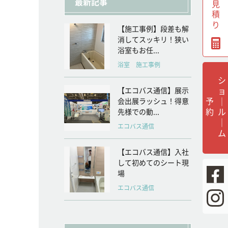
無料見積り
最新記事
【施工事例】段差も解
消してスッキリ！狭い
浴室もお任...
浴室 施工事例
シ
ョ
ル
｜
ム
【エコバス通信】展示
｜
予
約
会出展ラッシュ！得意
先様での動...
エコバス通信
【エコバス通信】入社
して初めてのシート現
場
エコバス通信