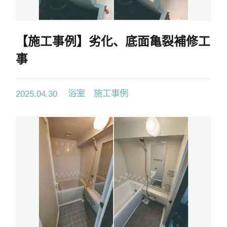
採用情報
協力業者募集
【施工事例】劣化、底面亀裂補修工
事
お電話でのお見積もり
お問い合わせ
浴室 施工事例
2025.04.30
03-6459-6526
首都圏
052-982-8626
東海圏
06-4392-8626
関西圏