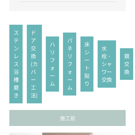
ス
ド
テ
ア
パ
ハ
床
ン
交
ネ
水
リ
シ
レ
換
リ
栓・
鏡
フ
ー
ス
(カ
フ
シャ
交
ォ
ト
浴
バ
ォ
ワー
換
ー
貼
槽
ー
ー
交換
ム
り
磨
工
ム
き
法)
施工前