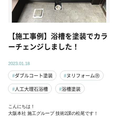
採用情報
協力業者募集
【施工事例】浴槽を塗装でカラ
お電話でのお見積もり
お問い合わせ
ーチェンジしました！
03-6459-6526
首都圏
2023.01.18
052-982-8626
東海圏
ダブルコート塗装
ヌリフォームⓇ
06-4392-8626
関西圏
人工大理石浴槽
浴槽塗装
こんにちは！
大阪本社 施工グループ 技術2課の松尾です！