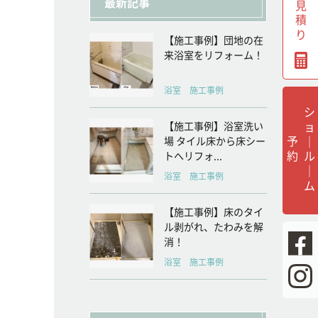
無料見積り
最新記事
【施工事例】団地の在
来浴室をリフォーム！
浴室 施工事例
シ
ョ
ル
｜
ム
【施工事例】浴室洗い
｜
予
約
場 タイル床から床シー
トへリフォ...
浴室 施工事例
【施工事例】床のタイ
ル剥がれ、たわみを解
消！
浴室 施工事例