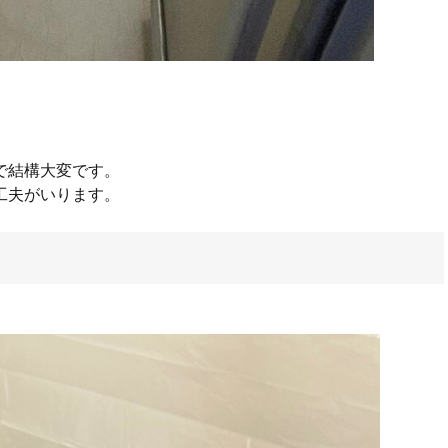
。
で結構大変です。
工夫がいります。