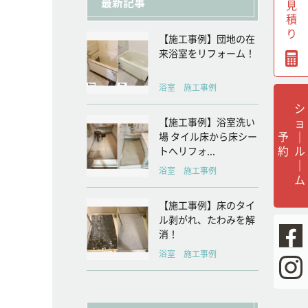
無料見積り
最新記事
【施工事例】団地の在
来浴室をリフォーム！
浴室 施工事例
シ
ョ
ル
｜
ム
【施工事例】浴室洗い
｜
予
約
場 タイル床から床シー
トへリフォ...
浴室 施工事例
【施工事例】床のタイ
ル剥がれ、たわみを解
消！
浴室 施工事例