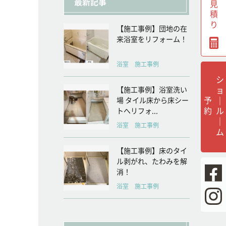
無料見積り
最新記事
【施工事例】団地の在
来浴室をリフォーム！
浴室 施工事例
シ
ョ
ル
｜
ム
【施工事例】浴室洗い
｜
予
約
場 タイル床から床シー
トへリフォ...
浴室 施工事例
【施工事例】床のタイ
ル剥がれ、たわみを解
消！
浴室 施工事例