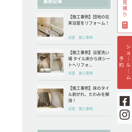
無料見積り
最新記事
【施工事例】団地の在
来浴室をリフォーム！
浴室 施工事例
シ
ョ
ル
｜
ム
【施工事例】浴室洗い
｜
予
約
場 タイル床から床シー
トへリフォ...
浴室 施工事例
【施工事例】床のタイ
ル剥がれ、たわみを解
消！
浴室 施工事例