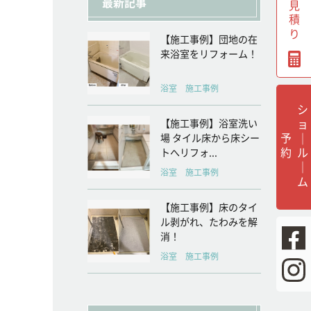
無料見積り
最新記事
【施工事例】団地の在
来浴室をリフォーム！
浴室 施工事例
シ
ョ
ル
｜
ム
【施工事例】浴室洗い
｜
予
約
場 タイル床から床シー
トへリフォ...
浴室 施工事例
【施工事例】床のタイ
ル剥がれ、たわみを解
消！
浴室 施工事例