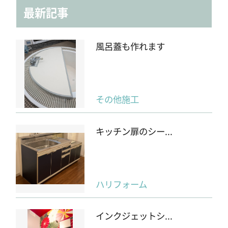
採用情報
最新記事
協力業者募集
風呂蓋も作れます
お電話でのお見積もり
お問い合わせ
その他施工
03-6459-6526
首都圏
キッチン扉のシー...
052-982-8626
東海圏
06-4392-8626
関西圏
ハリフォーム
インクジェットシ...