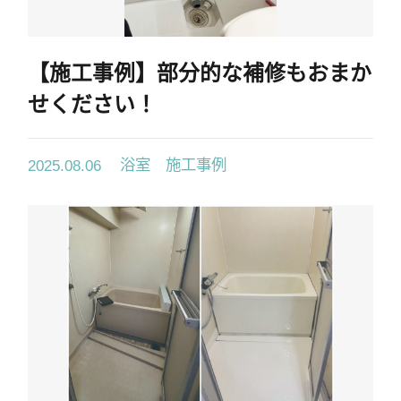
採用情報
協力業者募集
【施工事例】部分的な補修もおまか
せください！
お電話でのお見積もり
お問い合わせ
浴室 施工事例
2025.08.06
03-6459-6526
首都圏
052-982-8626
東海圏
06-4392-8626
関西圏