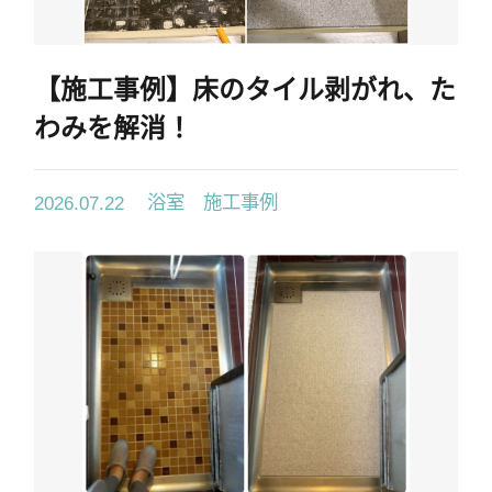
採用情報
協力業者募集
【施工事例】床のタイル剥がれ、た
わみを解消！
お電話でのお見積もり
お問い合わせ
浴室 施工事例
2026.07.22
03-6459-6526
首都圏
052-982-8626
東海圏
06-4392-8626
関西圏