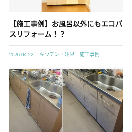
採用情報
協力業者募集
【施工事例】お風呂以外にもエコバ
スリフォーム！？
お電話でのお見積もり
お問い合わせ
キッチン・建具 施工事例
2026.04.22
03-6459-6526
首都圏
052-982-8626
東海圏
06-4392-8626
関西圏